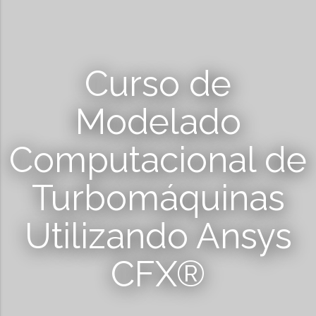
Curso de
Modelado
Computacional de
Turbomáquinas
Utilizando Ansys
CFX®